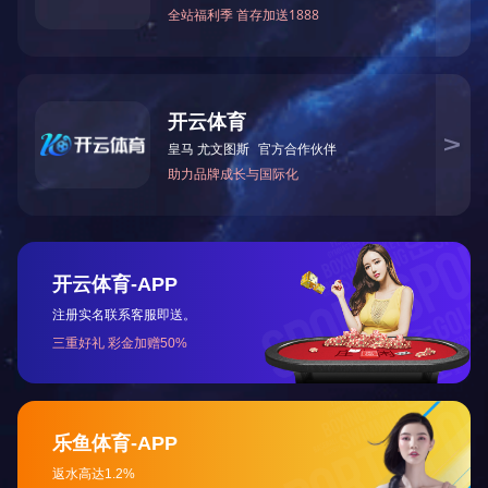
[2021-06-15]
振动盘现在行业方面的应用设备技术越来越高了，很多
设备都是采用自动化的方式进行应用，就像在一些行业
方面进行应用的流水线设备以及一些喷油拉设备一样，
现在多数是使用这个自动化的应用技术进行使用。
自动送料振动盘有哪些功
能，一起来了解一下
[2019-04-11]
随着自动送料振动盘市场的发展，使用的范围也是越来
越广泛的了，这种送料设备对我们生产制造发展带来很
多意义，同时也给我们的企业带来很多的好处，那么福
建自动送料振动盘生产厂家关于福州自动送料振动盘的
功能和大家一起探讨下。