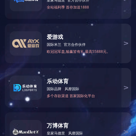
浅析振动盘工作原理
精密振动盘
螺丝振动盘
自动振动盘
您所在的位置：
华体会体育-足球篮球直播平台
> 信息动态
振动盘机械设备的的工作方
式