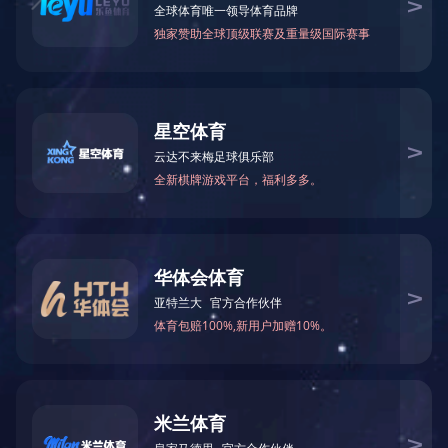
新闻资讯
公司动态
振动盘知识
关于我们
联系我们
产品导航
视觉检测设备
电子五金/塑料类精密振动盘
食品/医药/小商品类振动盘
振动盘辅助设备展示
涂层举例
振动盘展示
振动底座展示
振动盘知识