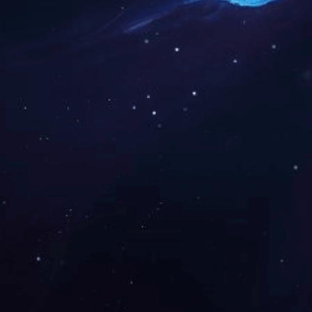
自动送料仓