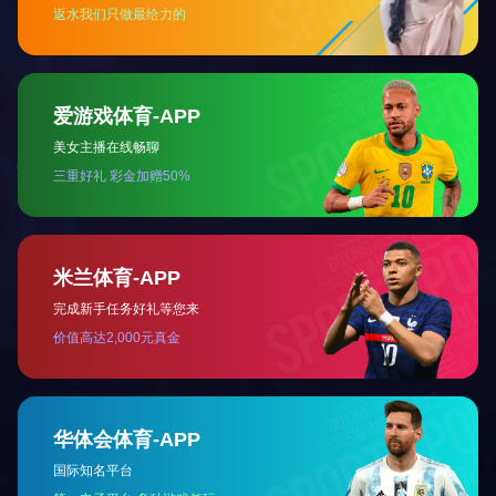
（此内容由
miami-gay-blog.com
提供）
上一条:
振动盘表面喷涂
下一条:
螺丝振动盘
相关产品
精密振动盘
自动送料振动盘
自动振动盘
螺丝振动盘