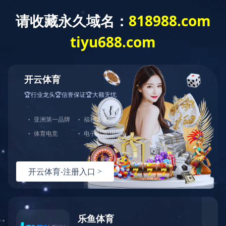
华体会体育
华体会体育-足球篮球直播平台
视觉检测设备
振动盘
电子五金/塑料类精密振动
盘
食品/医药/小商品类振动
盘
振动顶盘展示
振动盘辅助设备展示
涂层举例
非标自动化产品
振动盘展示
振动底座展示
控制器展示
行业用途展示