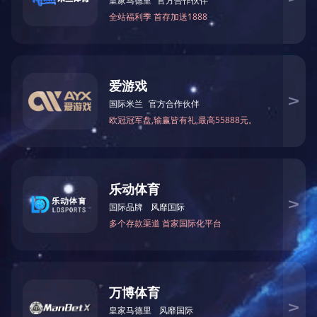
揭秘振动盘底座如何鉴别好坏
福州道同带你认识什么是振动盘
振动盘厂家告诉你振动盘振动乏力或过慢的原因
浅析振动盘工作原理
精密振动盘
螺丝振动盘
自动振动盘
您所在的位置：
华体会体育-足球篮球直播平台
>
产品中心
>
食品/医药/小商品类振动盘
医药振动盘